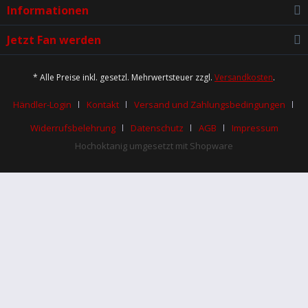
Informationen
Jetzt Fan werden
* Alle Preise inkl. gesetzl. Mehrwertsteuer zzgl.
Versandkosten
.
Händler-Login
Kontakt
Versand und Zahlungsbedingungen
Widerrufsbelehrung
Datenschutz
AGB
Impressum
Hochoktanig umgesetzt mit Shopware