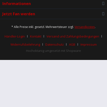
Informationen
Jetzt Fan werden
* Alle Preise inkl. gesetzl. Mehrwertsteuer zzgl.
Versandkosten
.
Händler-Login
Kontakt
Versand und Zahlungsbedingungen
Widerrufsbelehrung
Datenschutz
AGB
Impressum
Hochoktanig umgesetzt mit Shopware