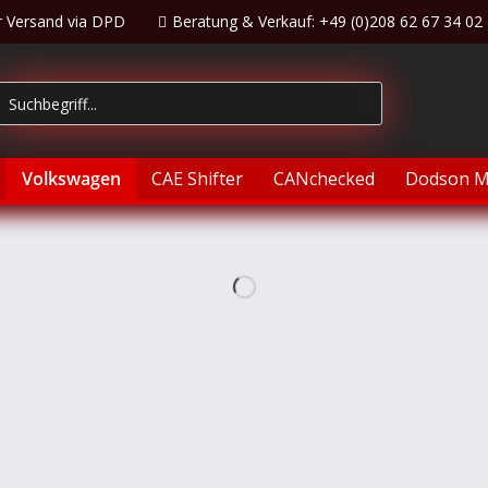
r Versand via DPD
Beratung & Verkauf: +49 (0)208 62 67 34 02
Volkswagen
CAE Shifter
CANchecked
Dodson M