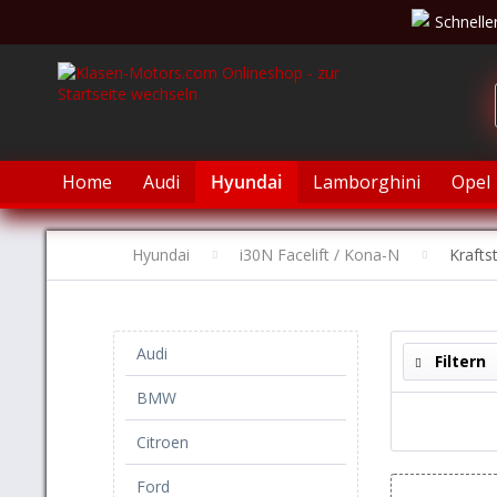
Schnelle
Home
Audi
Hyundai
Lamborghini
Opel
Hyundai
i30N Facelift / Kona-N
Krafts
Audi
Filtern
BMW
Citroen
Ford