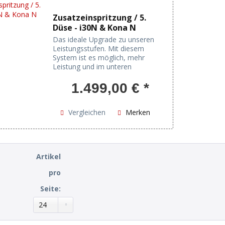
Zusatzeinspritzung / 5.
Düse - i30N & Kona N
Das ideale Upgrade zu unseren
Leistungsstufen. Mit diesem
System ist es möglich, mehr
Leistung und im unteren
Drehzahlbereich mehr
Drehmoment zu fahren. Die
1.499,00 € *
Zusatzeinspritzung kann bis 500PS
mit serienmäßiger Hoch- und
Niederdruckpumpe...
Vergleichen
Merken
Artikel
pro
Seite: