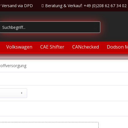
r Versand via DPD
Beratung & Verkauf: +49 (0)208 62 67 34 02
Volkswagen
CAE Shifter
CANchecked
Dodson M
toffversorgung