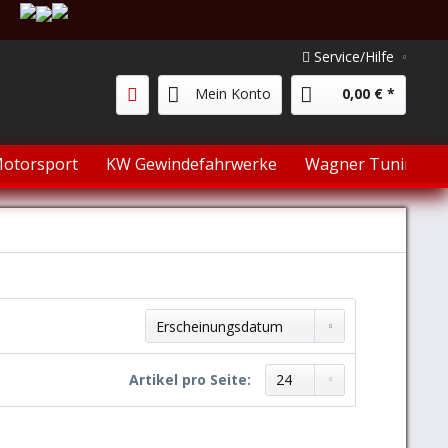
Service/Hilfe
Mein Konto
0,00 € *
otorsport
KW Gewindefahrwerke
Wagner Tuning
Sortierung:
Artikel pro Seite: