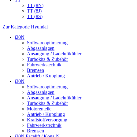
TT (8N)
TT (8J)
TT (8S)
Zur Kategorie Hyundai
i20N
Softwareoptimierung
Abgasanlagen
Ansaugung / Ladeluftkühler
Turbokits & Zubehör
Fahrwerkstechnik
Bremsen
Antrieb / Kupplung
i30N
Softwareoptimierung
Abgasanlagen
Ansaugung / Ladeluftkühler
Turbokits & Zubehör
Motorenteile
Antrieb / Kupplung
Kraftstoffversorgung
Fahrwerkstechnik
Bremsen
i30N Facelift / Kona-N