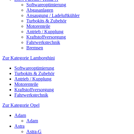
Softwareoptimierung
Abgasanlagen
Ansaugung / Ladeluftkühler
Turbokits & Zubehör
Motorenteile
Antrieb / Kupplung
Kraftstoffversorgung
Fahrwerkstechnik
Bremsen
Zur Kategorie Lamborghini
Softwareoptimierung
Turbokits & Zubehör
Antrieb / Kupplung
Motorenteile
Kraftstoffversorgung
Fahrwerkstechnik
Zur Kategorie Opel
Adam
Adam
Astra
Astra-G