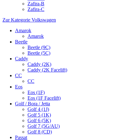
Zafira-B
Zafira-C
Zur Kategorie Volkswagen
Amarok
Amarok
Beetle
Beetle (9C)
Beetle (5C)
Caddy
Caddy (2K)
Caddy (2K Facelift)
CC
CC
Eos
Eos (1F)
Eos (1F Facelift)
Golf / Bora / Jetta
Golf 4 (1J)
Golf 5 (1K)
Golf 6 (5K)
Golf 7 (5G/AU)
Golf 8 (CD)
Passat