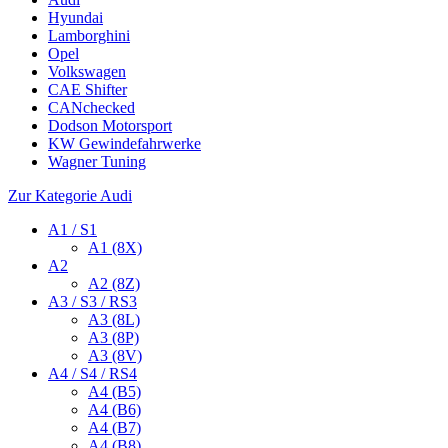
Hyundai
Lamborghini
Opel
Volkswagen
CAE Shifter
CANchecked
Dodson Motorsport
KW Gewindefahrwerke
Wagner Tuning
Zur Kategorie Audi
A1 / S1
A1 (8X)
A2
A2 (8Z)
A3 / S3 / RS3
A3 (8L)
A3 (8P)
A3 (8V)
A4 / S4 / RS4
A4 (B5)
A4 (B6)
A4 (B7)
A4 (B8)