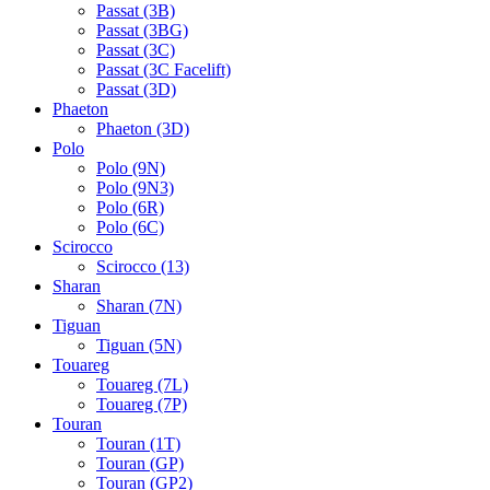
Passat (3B)
Passat (3BG)
Passat (3C)
Passat (3C Facelift)
Passat (3D)
Phaeton
Phaeton (3D)
Polo
Polo (9N)
Polo (9N3)
Polo (6R)
Polo (6C)
Scirocco
Scirocco (13)
Sharan
Sharan (7N)
Tiguan
Tiguan (5N)
Touareg
Touareg (7L)
Touareg (7P)
Touran
Touran (1T)
Touran (GP)
Touran (GP2)