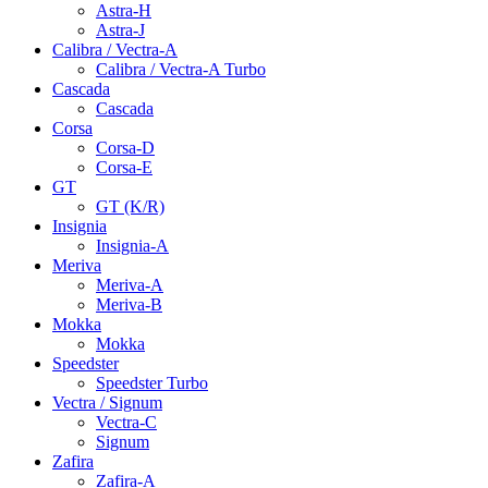
Astra-H
Astra-J
Calibra / Vectra-A
Calibra / Vectra-A Turbo
Cascada
Cascada
Corsa
Corsa-D
Corsa-E
GT
GT (K/R)
Insignia
Insignia-A
Meriva
Meriva-A
Meriva-B
Mokka
Mokka
Speedster
Speedster Turbo
Vectra / Signum
Vectra-C
Signum
Zafira
Zafira-A