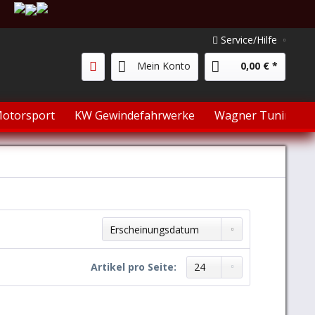
Service/Hilfe
Mein Konto
0,00 € *
otorsport
KW Gewindefahrwerke
Wagner Tuning
Sortierung:
Artikel pro Seite: