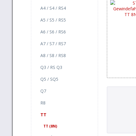
A4 / S4 / RS4
A5 / S5 / RS5
A6 / S6 / RS6
A7 / S7 / RS7
A8 / S8 / RS8
Q3 / RS Q3
Q5 / SQ5
Q7
R8
TT
TT (8N)