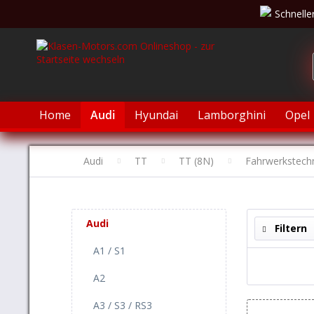
Schnelle
Home
Audi
Hyundai
Lamborghini
Opel
Audi
TT
TT (8N)
Fahrwerkstech
Audi
Filtern
A1 / S1
A2
A3 / S3 / RS3