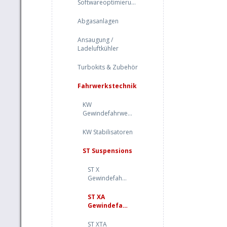
Softwareoptimierung
Abgasanlagen
Ansaugung /
Ladeluftkühler
Turbokits & Zubehör
Fahrwerkstechnik
KW
Gewindefahrwerke
KW Stabilisatoren
ST Suspensions
ST X
Gewindefahrwerk
ST XA
Gewindefahrwerke
ST XTA