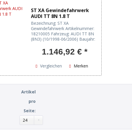
ST XA Gewindefahrwerk
AUDI TT 8N 1.8 T
Bezeichnung: ST XA
Gewindefahrwerk Artikelnummer:
18210005 Fahrzeug: AUDI TT 8N
(8N3) (10/1998-06/2006) Baujahr:
10/1998- EAN: 4250173325813
Tieferlegung VA / HA: 20-45mm /
1.146,92 € *
20-45mm Härteverstellung:
Zugstufe Verstellung: Gewinde /...
Vergleichen
Merken
Artikel
pro
Seite: