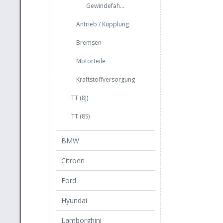
Gewindefahrwerk
Antrieb / Kupplung
Bremsen
Motorteile
Kraftstoffversorgung
TT (8J)
TT (8S)
BMW
Citroen
Ford
Hyundai
Lamborghini