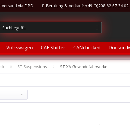
r Versand via DPD
Beratung & Verkauf: +49 (0)208 62 67 34 02
Volkswagen
CAE Shifter
CANchecked
Dodson M
nik
ST Suspensions
ST XA Gewindefahrwerke