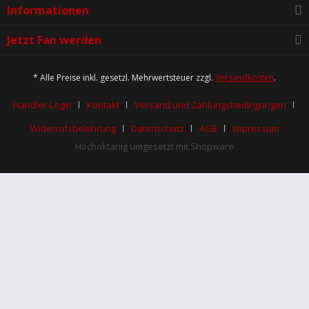
Informationen
Jetzt Fan werden
* Alle Preise inkl. gesetzl. Mehrwertsteuer zzgl.
Versandkosten
.
Händler-Login
Kontakt
Versand und Zahlungsbedingungen
Widerrufsbelehrung
Datenschutz
AGB
Impressum
Hochoktanig umgesetzt mit Shopware