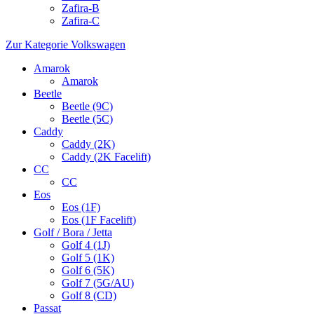
Zafira-B
Zafira-C
Zur Kategorie Volkswagen
Amarok
Amarok
Beetle
Beetle (9C)
Beetle (5C)
Caddy
Caddy (2K)
Caddy (2K Facelift)
CC
CC
Eos
Eos (1F)
Eos (1F Facelift)
Golf / Bora / Jetta
Golf 4 (1J)
Golf 5 (1K)
Golf 6 (5K)
Golf 7 (5G/AU)
Golf 8 (CD)
Passat