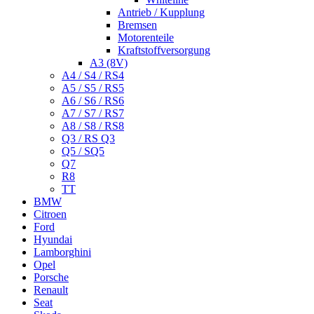
Antrieb / Kupplung
Bremsen
Motorenteile
Kraftstoffversorgung
A3 (8V)
A4 / S4 / RS4
A5 / S5 / RS5
A6 / S6 / RS6
A7 / S7 / RS7
A8 / S8 / RS8
Q3 / RS Q3
Q5 / SQ5
Q7
R8
TT
BMW
Citroen
Ford
Hyundai
Lamborghini
Opel
Porsche
Renault
Seat