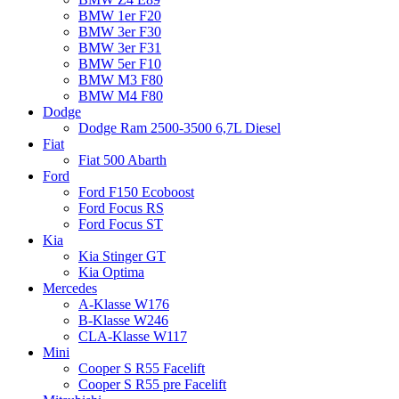
BMW 1er F20
BMW 3er F30
BMW 3er F31
BMW 5er F10
BMW M3 F80
BMW M4 F80
Dodge
Dodge Ram 2500-3500 6,7L Diesel
Fiat
Fiat 500 Abarth
Ford
Ford F150 Ecoboost
Ford Focus RS
Ford Focus ST
Kia
Kia Stinger GT
Kia Optima
Mercedes
A-Klasse W176
B-Klasse W246
CLA-Klasse W117
Mini
Cooper S R55 Facelift
Cooper S R55 pre Facelift