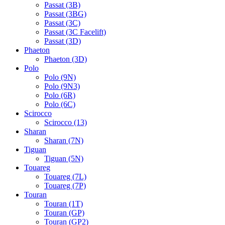
Passat (3B)
Passat (3BG)
Passat (3C)
Passat (3C Facelift)
Passat (3D)
Phaeton
Phaeton (3D)
Polo
Polo (9N)
Polo (9N3)
Polo (6R)
Polo (6C)
Scirocco
Scirocco (13)
Sharan
Sharan (7N)
Tiguan
Tiguan (5N)
Touareg
Touareg (7L)
Touareg (7P)
Touran
Touran (1T)
Touran (GP)
Touran (GP2)