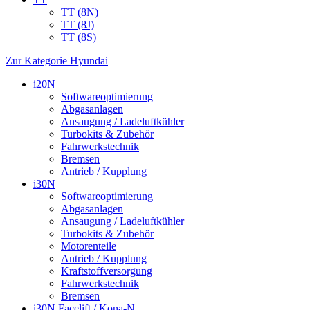
TT (8N)
TT (8J)
TT (8S)
Zur Kategorie Hyundai
i20N
Softwareoptimierung
Abgasanlagen
Ansaugung / Ladeluftkühler
Turbokits & Zubehör
Fahrwerkstechnik
Bremsen
Antrieb / Kupplung
i30N
Softwareoptimierung
Abgasanlagen
Ansaugung / Ladeluftkühler
Turbokits & Zubehör
Motorenteile
Antrieb / Kupplung
Kraftstoffversorgung
Fahrwerkstechnik
Bremsen
i30N Facelift / Kona-N