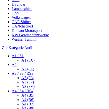
Hyundai
Lamborghini
Opel
Volkswagen
CAE Shifter
CANchecked
Dodson Motorsport
KW Gewindefahrwerke
Wagner Tuning
Zur Kategorie Audi
A1 / S1
A1 (8X)
A2
A2 (8Z)
A3 / S3 / RS3
A3 (8L)
A3 (8P)
A3 (8V)
A4 / S4 / RS4
A4 (B5)
A4 (B6)
A4 (B7)
A4 (B8)