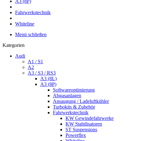
A3 (8P)
Fahrwerkstechnik
Whiteline
Menü schließen
Kategorien
Audi
A1 / S1
A2
A3 / S3 / RS3
A3 (8L)
A3 (8P)
Softwareoptimierung
Abgasanlagen
Ansaugung / Ladeluftkühler
Turbokits & Zubehör
Fahrwerkstechnik
KW Gewindefahrwerke
KW Stabilisatoren
ST Suspensions
Powerflex
Whiteline