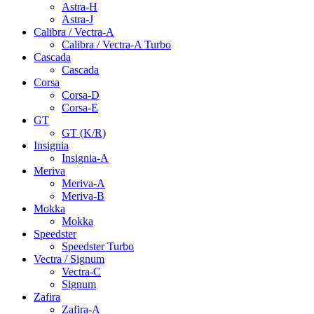
Astra-H
Astra-J
Calibra / Vectra-A
Calibra / Vectra-A Turbo
Cascada
Cascada
Corsa
Corsa-D
Corsa-E
GT
GT (K/R)
Insignia
Insignia-A
Meriva
Meriva-A
Meriva-B
Mokka
Mokka
Speedster
Speedster Turbo
Vectra / Signum
Vectra-C
Signum
Zafira
Zafira-A