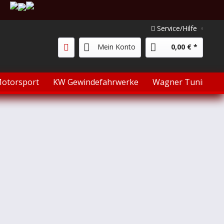
Service/Hilfe
Mein Konto
0,00 € *
otorsport
KW Gewindefahrwerke
Wagner Tuning