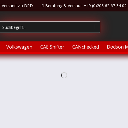
r Versand via DPD
Beratung & Verkauf: +49 (0)208 62 67 34 02
Volkswagen
CAE Shifter
CANchecked
Dodson M