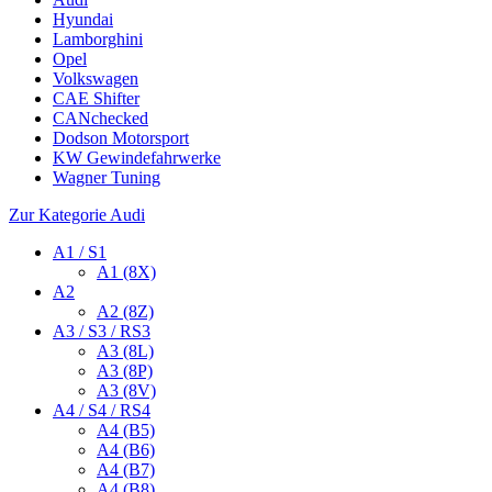
Hyundai
Lamborghini
Opel
Volkswagen
CAE Shifter
CANchecked
Dodson Motorsport
KW Gewindefahrwerke
Wagner Tuning
Zur Kategorie Audi
A1 / S1
A1 (8X)
A2
A2 (8Z)
A3 / S3 / RS3
A3 (8L)
A3 (8P)
A3 (8V)
A4 / S4 / RS4
A4 (B5)
A4 (B6)
A4 (B7)
A4 (B8)