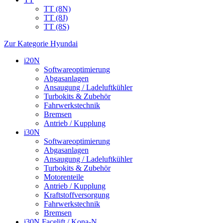
TT (8N)
TT (8J)
TT (8S)
Zur Kategorie Hyundai
i20N
Softwareoptimierung
Abgasanlagen
Ansaugung / Ladeluftkühler
Turbokits & Zubehör
Fahrwerkstechnik
Bremsen
Antrieb / Kupplung
i30N
Softwareoptimierung
Abgasanlagen
Ansaugung / Ladeluftkühler
Turbokits & Zubehör
Motorenteile
Antrieb / Kupplung
Kraftstoffversorgung
Fahrwerkstechnik
Bremsen
i30N Facelift / Kona-N