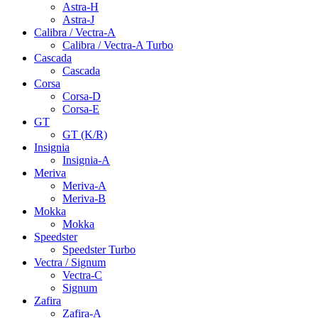
Astra-H
Astra-J
Calibra / Vectra-A
Calibra / Vectra-A Turbo
Cascada
Cascada
Corsa
Corsa-D
Corsa-E
GT
GT (K/R)
Insignia
Insignia-A
Meriva
Meriva-A
Meriva-B
Mokka
Mokka
Speedster
Speedster Turbo
Vectra / Signum
Vectra-C
Signum
Zafira
Zafira-A