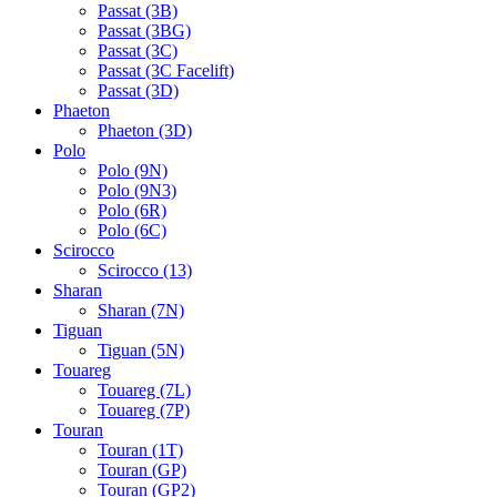
Passat (3B)
Passat (3BG)
Passat (3C)
Passat (3C Facelift)
Passat (3D)
Phaeton
Phaeton (3D)
Polo
Polo (9N)
Polo (9N3)
Polo (6R)
Polo (6C)
Scirocco
Scirocco (13)
Sharan
Sharan (7N)
Tiguan
Tiguan (5N)
Touareg
Touareg (7L)
Touareg (7P)
Touran
Touran (1T)
Touran (GP)
Touran (GP2)