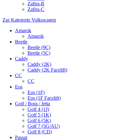
Zafira-B
Zafira-C
Zur Kategorie Volkswagen
Amarok
Amarok
Beetle
Beetle (9C)
Beetle (5C)
Caddy
Caddy (2K)
Caddy (2K Facelift)
CC
CC
Eos
Eos (1F)
Eos (1F Facelift)
Golf / Bora / Jetta
Golf 4 (1J)
Golf 5 (1K)
Golf 6 (5K)
Golf 7 (5G/AU)
Golf 8 (CD)
Passat