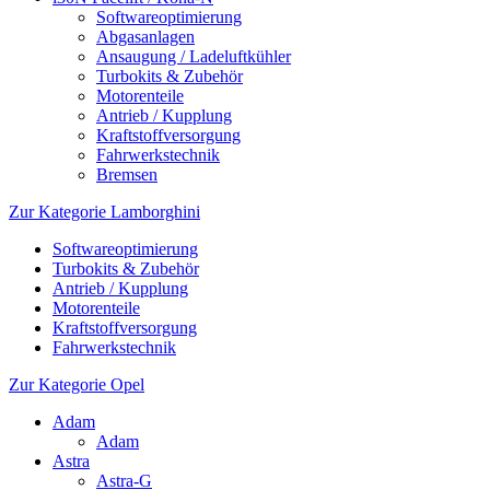
Softwareoptimierung
Abgasanlagen
Ansaugung / Ladeluftkühler
Turbokits & Zubehör
Motorenteile
Antrieb / Kupplung
Kraftstoffversorgung
Fahrwerkstechnik
Bremsen
Zur Kategorie Lamborghini
Softwareoptimierung
Turbokits & Zubehör
Antrieb / Kupplung
Motorenteile
Kraftstoffversorgung
Fahrwerkstechnik
Zur Kategorie Opel
Adam
Adam
Astra
Astra-G