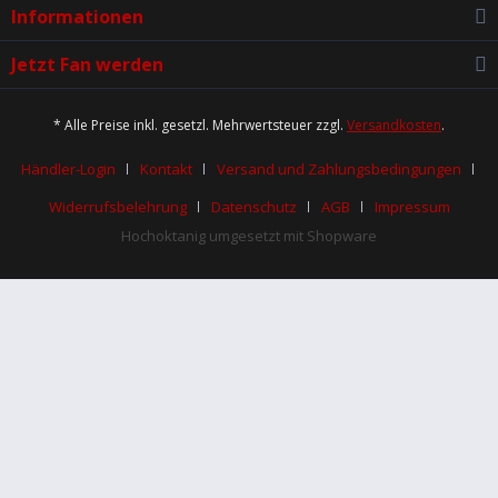
Informationen
Jetzt Fan werden
* Alle Preise inkl. gesetzl. Mehrwertsteuer zzgl.
Versandkosten
.
Händler-Login
Kontakt
Versand und Zahlungsbedingungen
Widerrufsbelehrung
Datenschutz
AGB
Impressum
Hochoktanig umgesetzt mit Shopware