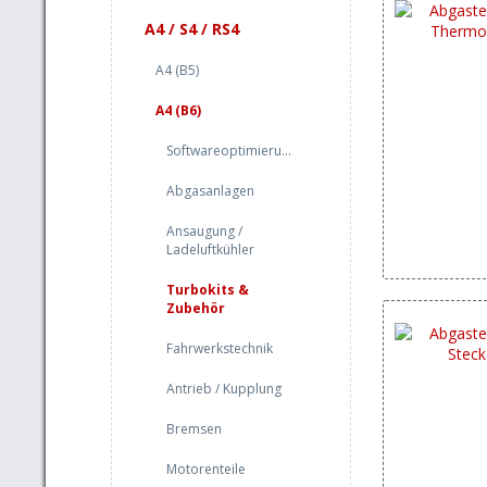
A4 / S4 / RS4
A4 (B5)
A4 (B6)
Softwareoptimierung
Abgasanlagen
Ansaugung /
Ladeluftkühler
Turbokits &
Zubehör
Fahrwerkstechnik
Antrieb / Kupplung
Bremsen
Motorenteile