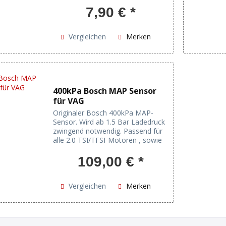
7,90 € *
Vergleichen
Merken
400kPa Bosch MAP Sensor
für VAG
Originaler Bosch 400kPa MAP-
Sensor. Wird ab 1.5 Bar Ladedruck
zwingend notwendig. Passend für
alle 2.0 TSI/TFSI-Motoren , sowie
1.8T-Motoren des VAG Konzerns.
Bei Fahrzeugen, wie z.B. Golf 6 R
109,00 € *
bzw. S3 8P, wo ab Werk bereits ein
300 kPa...
Vergleichen
Merken