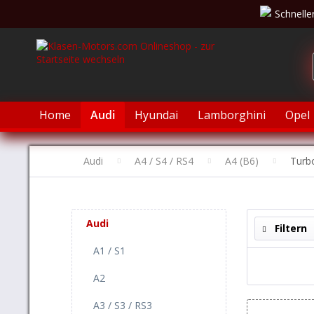
Schnelle
Home
Audi
Hyundai
Lamborghini
Opel
Audi
A4 / S4 / RS4
A4 (B6)
Turb
Audi
Filtern
A1 / S1
A2
A3 / S3 / RS3