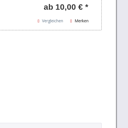
Gutschein ist ab dem Datum der
ab 10,00 € *
Ausstellung 3 Jahre lang gültig.
Vergleichen
Merken