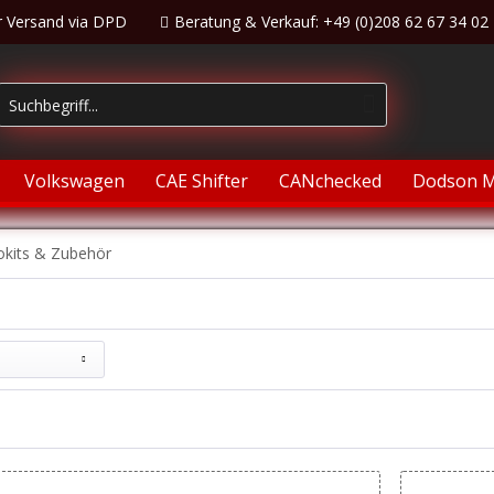
r Versand via DPD
Beratung & Verkauf: +49 (0)208 62 67 34 02
Volkswagen
CAE Shifter
CANchecked
Dodson M
okits & Zubehör