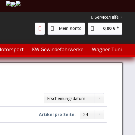
Service/Hilfe
Mein Konto
0,00 € *
otorsport
KW Gewindefahrwerke
Wagner Tuning
Sortierung:
Artikel pro Seite: