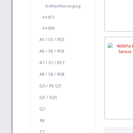
Kraftstoffversorgung
A4 (B7)
A4 (B8)
A5 / S5 / RS5
A6 / S6 / RS6
A7 / S7 / RS7
A8 / S8 / RS8
Q3 / RS Q3
Q5 / SQ5
Q7
R8
TT