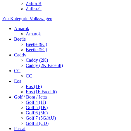
Zafira-B
Zafira-C
Zur Kategorie Volkswagen
Amarok
Amarok
Beetle
Beetle (9C)
Beetle (5C)
Caddy
Caddy (2K)
Caddy (2K Facelift)
CC
CC
Eos
Eos (1F)
Eos (1F Facelift)
Golf / Bora / Jetta
Golf 4 (1J)
Golf 5 (1K)
Golf 6 (5K)
Golf 7 (5G/AU)
Golf 8 (CD)
Passat