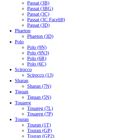
Passat (3B)
Passat (3BG)
Passat (3C)
Passat (3C Facelift)
Passat (3D)
Phaeton
Phaeton (3D)
Polo
Polo (9N)
Polo (9N3)
Polo (6R)
Polo (6C)
Scirocco
Scirocco (13)
Sharan
Sharan (7N)
Tiguan
Tiguan (5N)
Touareg
Touareg (7L)
Touareg (7P)
Touran
Touran (1T)
Touran (GP)
Touran (GP2)