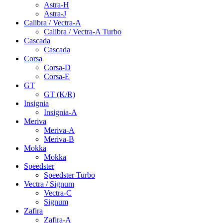
Astra-H
Astra-J
Calibra / Vectra-A
Calibra / Vectra-A Turbo
Cascada
Cascada
Corsa
Corsa-D
Corsa-E
GT
GT (K/R)
Insignia
Insignia-A
Meriva
Meriva-A
Meriva-B
Mokka
Mokka
Speedster
Speedster Turbo
Vectra / Signum
Vectra-C
Signum
Zafira
Zafira-A