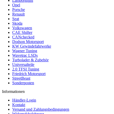
Lamborghini
Opel
Porsche
Renault
Seat
Skoda
Volkswagen
CAE Shifter
CANchecked
Dodson Motorsport
KW Gewindefahrwerke
Wagner Tuning
Wavetrac LSDs
Turbolader & Zubehör
Universalteile
2.0 TFSI Tuning
Friedrich Motorsport
StreetBeast
Sonderposten
Informationen
Händler-Login
Kontakt
Versand und Zahlungsbedingungen
Widerrufsbelehrung