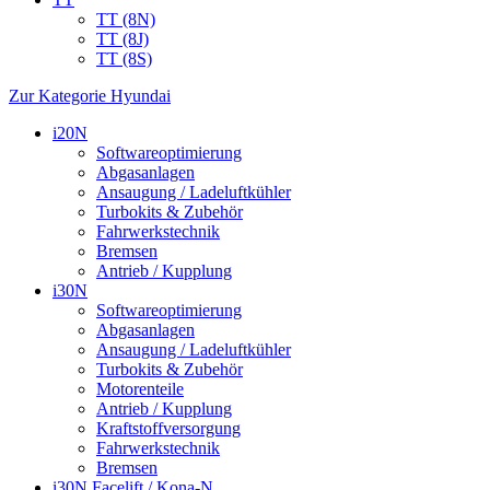
TT (8N)
TT (8J)
TT (8S)
Zur Kategorie Hyundai
i20N
Softwareoptimierung
Abgasanlagen
Ansaugung / Ladeluftkühler
Turbokits & Zubehör
Fahrwerkstechnik
Bremsen
Antrieb / Kupplung
i30N
Softwareoptimierung
Abgasanlagen
Ansaugung / Ladeluftkühler
Turbokits & Zubehör
Motorenteile
Antrieb / Kupplung
Kraftstoffversorgung
Fahrwerkstechnik
Bremsen
i30N Facelift / Kona-N