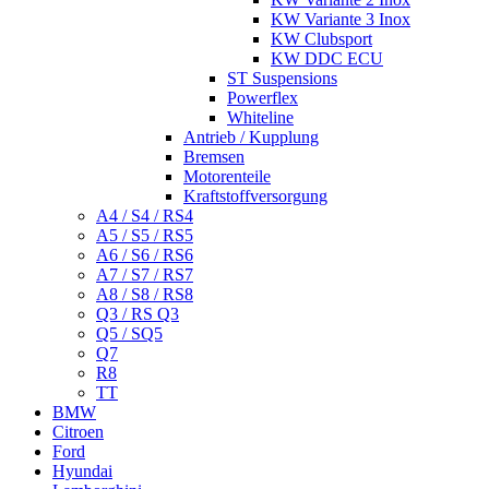
KW Variante 3 Inox
KW Clubsport
KW DDC ECU
ST Suspensions
Powerflex
Whiteline
Antrieb / Kupplung
Bremsen
Motorenteile
Kraftstoffversorgung
A4 / S4 / RS4
A5 / S5 / RS5
A6 / S6 / RS6
A7 / S7 / RS7
A8 / S8 / RS8
Q3 / RS Q3
Q5 / SQ5
Q7
R8
TT
BMW
Citroen
Ford
Hyundai