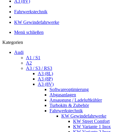
A3 (8V)
Fahrwerkstechnik
KW Gewindefahrwerke
Menü schließen
Kategorien
Audi
A1 / S1
A2
A3 / S3 / RS3
A3 (8L)
A3 (8P)
A3 (8V)
Softwareoptimierung
Abgasanlagen
Ansaugung / Ladeluftkühler
Turbokits & Zubehör
Fahrwerkstechnik
KW Gewindefahrwerke
KW Street Comfort
KW Variante 1 Inox
KW Variante 2 Inox