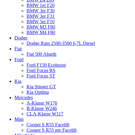
BMW 1er F20
BMW 3er F30
BMW 3er F31
BMW 5er F10
BMW M3 F80
BMW M4 F80
Dodge
Dodge Ram 2500-3500 6,7L Diesel
Fiat
Fiat 500 Abarth
Ford
Ford F150 Ecoboost
Ford Focus RS
Ford Focus ST
Kia
Kia Stinger GT
Kia Optima
Mercedes
A-Klasse W176
B-Klasse W246
CLA-Klasse W117
Mini
Cooper S R55 Facelift
Cooper S R55 pre Facelift