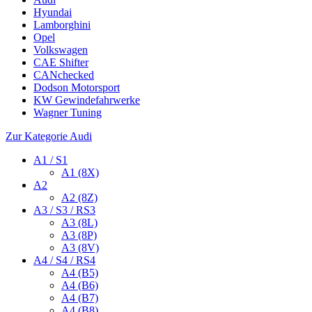
Hyundai
Lamborghini
Opel
Volkswagen
CAE Shifter
CANchecked
Dodson Motorsport
KW Gewindefahrwerke
Wagner Tuning
Zur Kategorie Audi
A1 / S1
A1 (8X)
A2
A2 (8Z)
A3 / S3 / RS3
A3 (8L)
A3 (8P)
A3 (8V)
A4 / S4 / RS4
A4 (B5)
A4 (B6)
A4 (B7)
A4 (B8)