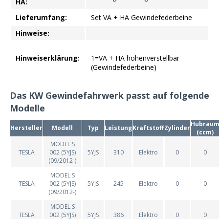
HA:
Lieferumfang:
Set VA + HA Gewindefederbeine
Hinweise:
Hinweiserklärung:
1=VA + HA höhenverstellbar
(Gewindefederbeine)
Das KW Gewindefahrwerk passt auf folgende
Modelle
Hubrau
Hersteller
Modell
Typ
Leistung
Kraftstoff
Zylinder
(ccm)
MODEL S
TESLA
002 (5YJS)
5YJS
310
Elektro
0
0
(09/2012-)
MODEL S
TESLA
002 (5YJS)
5YJS
245
Elektro
0
0
(09/2012-)
MODEL S
TESLA
002 (5YJS)
5YJS
386
Elektro
0
0