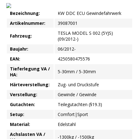
Bezeichnung:
KW DDC ECU Gewindefahrwerk
Artikelnummer:
39087001
TESLA MODEL S 002 (5YJS)
Fahrzeug:
(09/2012-)
Baujahr:
06/2012-
EAN:
4250580475576
Tieferlegung VA /
5-30mm / 5-30mm
HA:
Härteverstellung:
Zug- und Druckstufe
Verstellung:
Gewinde / Gewinde
Gutachten:
Teilegutachten (§19.3)
Setup:
Comfort|Sport
Material:
Edelstahl
Achslasten VA /
-1300kg / -1500kg