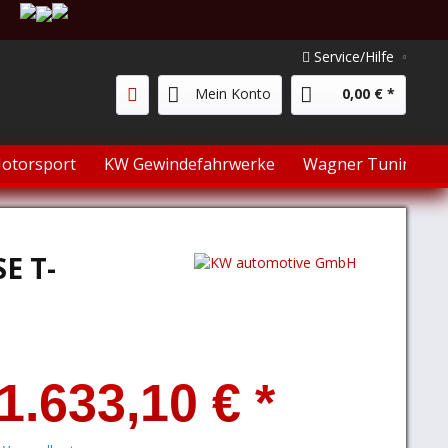
Service/Hilfe
Mein Konto
0,00 € *
otorsport
KW Gewindefahrwerke
Wagner Tuning
E T-
1.633,10 € *