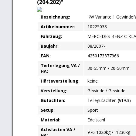
(204.202)"
Bezeichnung:
KW Variante 1 Gewindef
Artikelnummer:
10225038
Fahrzeug:
MERCEDES-BENZ C-KLASS
Baujahr:
08/2007-
EAN:
4250173377966
Tieferlegung VA /
30-55mm / 20-50mm
HA:
Härteverstellung:
keine
Verstellung:
Gewinde / Gewinde
Gutachten:
Teilegutachten (§19.3)
Setup:
Sport
Material:
Edelstahl
Achslasten VA /
976-1020kg / -1230kg
HA: