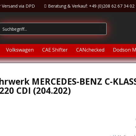
r Versand via DPD
Beratung & Verkauf: +49 (0)208 62 67 34 02
Volkswagen
CAE Shifter
CANchecked
Dodson M
ahrwerk MERCEDES-BENZ C-KLASS
220 CDI (204.202)