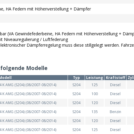
ne, HA Federn mit Höhenverstellung + Dämpfer
bar (VA Gewindefederbeine, HA Federn mit Höhenverstellung + Dämp
it Niveauregulierung / Luftfederung
ektronischer Dämpferregelung muss diese stillgelegt werden. Fahrzeu
 folgende Modelle
Modell
Typ
Leistung
Kraftstoff
Zyl
4 K AMG (S204) (08/2007-08/2014)
S204
125
Diesel
4 K AMG (S204) (08/2007-08/2014)
S204
100
Diesel
4 K AMG (S204) (08/2007-08/2014)
S204
120
Diesel
4 K AMG (S204) (08/2007-08/2014)
S204
135
Benzin
4 K AMG (S204) (08/2007-08/2014)
S204
120
Diesel
4 K AMG (S204) (08/2007-08/2014)
S204
125
Diesel