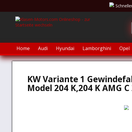
Schnelle
Home
Audi
Hyundai
Lamborghini
Opel
KW Variante 1 Gewindef
Model 204 K,204 K AMG C 